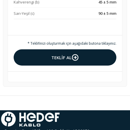
Kahverengi (b)
45
± 5 mm
Sarı-Yeşil (c)
90
± 5 mm
* Teklifinizi oluşturmak için aşağıdaki butona tıklayınız.
TEKLİF AL