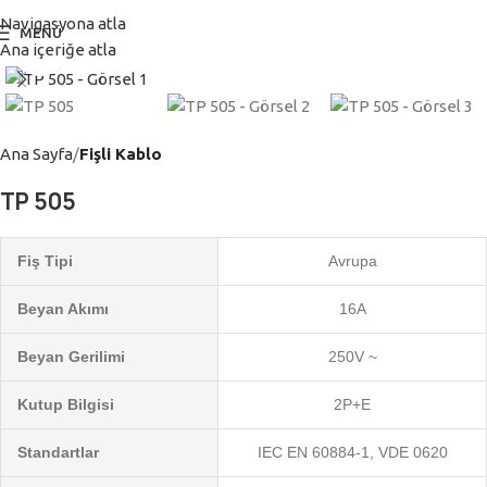
Navigasyona atla
MENÜ
Ana içeriğe atla
Büyütmek için tıklayın
Ana Sayfa
Fişli Kablo
TP 505
Fiş Tipi
Avrupa
Beyan Akımı
16A
Beyan Gerilimi
250V ~
Kutup Bilgisi
2P+E
Standartlar
IEC EN 60884-1, VDE 0620