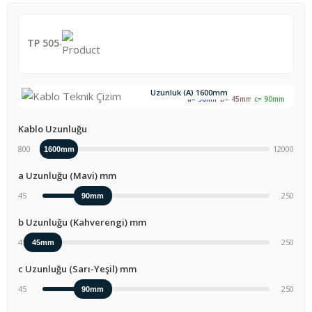
TP 505
-
Uzunluk (A)
1600mm
a=
90mm
b=
45mm
c=
90mm
Kablo Uzunluğu
800
12000
1600mm
a Uzunluğu (Mavi) mm
45
250
90mm
b Uzunluğu (Kahverengi) mm
45
250
45mm
c Uzunluğu (Sarı-Yeşil) mm
45
250
90mm