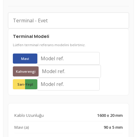
Terminal Modeli
Lütfen terminal referans modelini belirtiniz.
Mavi
Kahverengi
Sarı-Yeşil
Kablo Uzunluğu
1600
± 20 mm
Mavi (a)
90
± 5 mm