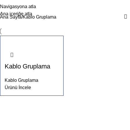
Kablo Gruplama
Menü
Navigasyona atla
Ana içeriğe atla
Ana Sayfa
Kablo Gruplama
Kablo Gruplama
Kablo Gruplama
Ürünü İncele